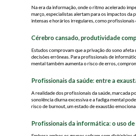
Na era da informação, onde o ritmo acelerado impe
março, especialistas alertam para os impactos da
intensas e horários irregulares, como profissionais
Cérebro cansado, produtividade com
Estudos comprovam que a privação do sono afeta di
decisões errôneas. Para profissionais de informáti
mental também aumenta o risco de erros, comprome
Profissionais da saúde: entre a exaust
A realidade dos profissionais da saúde, marcada po
sonolência diurna excessiva e a fadiga mental pod
risco de burnout, um estado de exaustão emocional
Profissionais da informática: o uso de
Embora ambos os grupos sofram com distúrbios do 