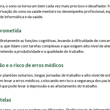
ra, o sono se torna um bem cada vez mais precioso e desafiador. 
 privação do sono na saúde mental e no desempenho profissional, 
 de informática e da saúde.
prometida
retamente as funções cognitivas, levando à dificuldade de concen
ca, que lidam com tarefas complexas e que exigem alto nível de ate
tendo a produtividade e a qualidade do trabalho.
ão e o risco de erros médicos
r plantões noturnos, longas jornadas de trabalho e alto nível de e
em levar a erros médicos, colocando em risco a segurança dos paci
 que pode levar à depressão e ao afastamento do trabalho.
 telas
sono, as causas podem ser diferentes. Profissionais de informát