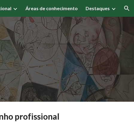
cional
Áreas de conhecimento
Destaques
ion
nho profissional