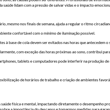
 da saúde lidam com a pressão de salvar vidas e o impacto emocion
o, mesmo nos finais de semana, ajuda a regular o ritmo circadian
biente confortável com o mínimo de iluminação possível.
ntes à base de cola devem ser evitados nas horas que antecedem o 
ularmente, com exceção das horas próximas ao sono, contribui para
artphones, tablets e computadores pode interferir na produção de
xibilização de horários de trabalho e criação de ambientes favor
a saúde física e mental, impactando diretamente o desempenho prof
os sobre a importância do descanso e tomarmos medidas para garan