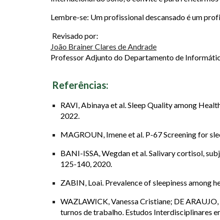
Lembre-se:
Um profissional descansado é um profiss
Revisado por:
João Brainer Clares de Andrade
Professor Adjunto do Departamento de Informát
Referências:
RAVI, Abinaya et al. Sleep Quality among Healthc
2022.
MAGROUN, Imene et al. P-67 Screening for sleep
BANI-ISSA, Wegdan et al. Salivary cortisol, subj
125-140, 2020.
ZABIN, Loai. Prevalence of sleepiness among heal
WAZLAWICK, Vanessa Cristiane; DE ARAUJO, Am
turnos de trabalho. Estudos Interdisciplinares em