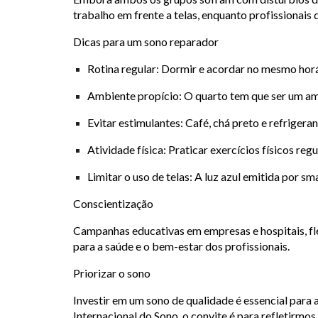
trabalho em frente a telas, enquanto profissionais
Dicas para um sono reparador
Rotina regular:
Dormir e acordar no mesmo horári
Ambiente propício:
O quarto tem que ser um am
Evitar estimulantes:
Café, chá preto e refrigera
Atividade física:
Praticar exercícios físicos reg
Limitar o uso de telas:
A luz azul emitida por sm
Conscientização
Campanhas educativas em empresas e hospitais, fle
para a saúde e o bem-estar dos profissionais.
Priorizar o sono
Investir em um sono de qualidade é essencial para 
Internacional do Sono, o convite é para refletirm